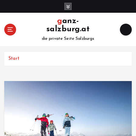
Z
u
m
ganz-
I
salzburg.at
n
h
die private Seite Salzburgs
a
l
Start
t
s
p
r
i
n
g
e
n