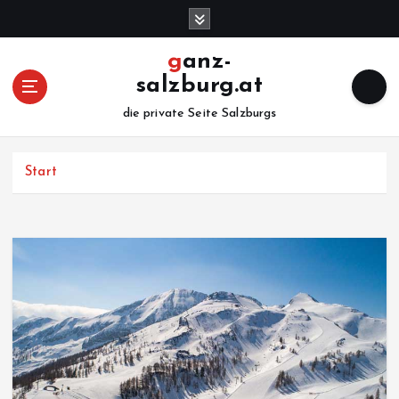
Z
u
m
ganz-
I
salzburg.at
n
h
die private Seite Salzburgs
a
l
Start
t
s
p
r
i
n
g
e
n