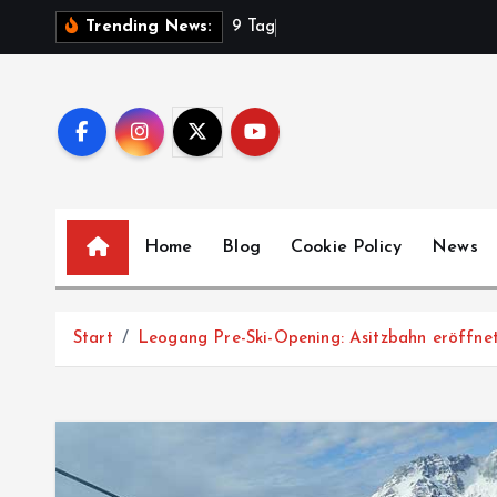
Z
9
T
a
g
e
V
Trending News:
u
m
I
n
h
a
l
Home
Blog
Cookie Policy
News
t
s
p
Start
Leogang Pre-Ski-Opening: Asitzbahn eröffnete 
r
i
n
g
e
n