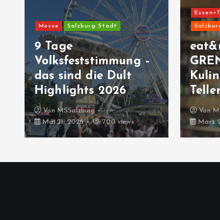
Essen+T
Messe
Salzburg Stadt
Salzbur
9 Tage
eat&
Volksfeststimmung –
GRE
das sind die Dult
Kulin
Highlights 2026
Telle
Von
MSSalzburg
Von
M
Mai 21, 2026
700 views
März 2