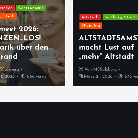
rinken
Gastronomie
g Stadt
Altstadt
Salzburg Stadt
Shopping
meet 2026:
NZEN_LOS!
ALTSTADTSAMS
arik über den
macht Lust auf
rrand
„mehr“ Altstadt
SSalzburg
Von
MSSalzburg
1, 2026
666 views
März 21, 2026
678 vi