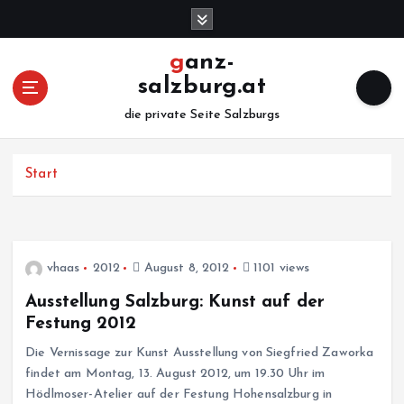
Z
u
m
ganz-
I
salzburg.at
n
h
die private Seite Salzburgs
a
l
Start
t
s
p
r
i
vhaas
2012
August 8, 2012
1101 views
n
g
Ausstellung Salzburg: Kunst auf der
e
Festung 2012
n
Die Vernissage zur Kunst Ausstellung von Siegfried Zaworka
findet am Montag, 13. August 2012, um 19.30 Uhr im
Hödlmoser-Atelier auf der Festung Hohensalzburg in