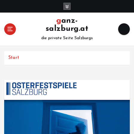
Z
u
m
ganz-
I
salzburg.at
n
h
die private Seite Salzburgs
a
l
Start
t
s
p
r
i
n
g
e
n