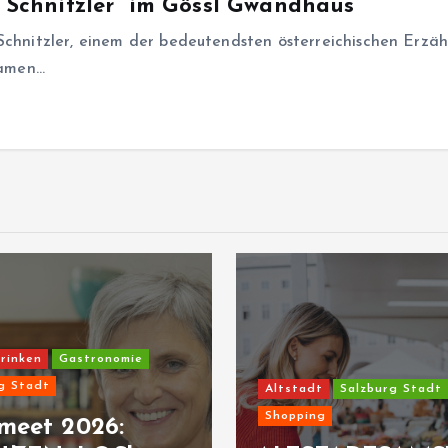
r Schnitzler“ im Gössl Gwandhaus
Schnitzler, einem der bedeutendsten österreichischen Erzäh
samen…
rinken
Gastronomie
g Stadt
Altstadt
Salzburg Stadt
Shopping
meet 2026: