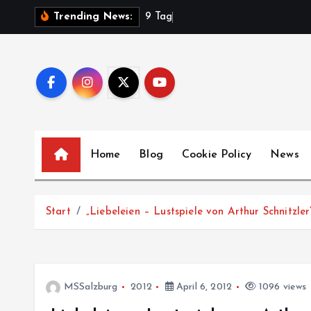
Z
9
T
a
g
e
V
Trending News:
u
m
I
n
h
a
l
Home
Blog
Cookie Policy
News
t
s
p
Start
„Liebeleien – Lustspiele von Arthur Schnitzl
r
i
n
g
MSSalzburg
2012
April 6, 2012
1096 views
e
n