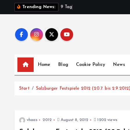
Z
9
T
a
g
e
Trending News:
u
m
I
n
h
a
l
Home
Blog
Cookie Policy
News
t
s
p
Start
Salzburger Festspiele 2012 (20.7. bis 2.9.2012
r
i
n
g
vhaas
2012
August 8, 2012
1202 views
e
n