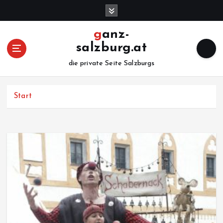
Z
u
m
ganz-
I
salzburg.at
n
h
die private Seite Salzburgs
a
l
Start
t
s
p
r
i
n
g
e
n