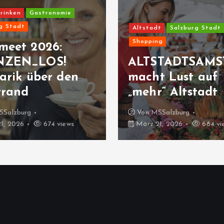
rinken
Gastronomie
g Stadt
Altstadt
Salzburg Stadt
Shopping
meet 2026:
NZEN_LOS!
ALTSTADTSAMS
arik über den
macht Lust auf
rrand
„mehr“ Altstadt
SSalzburg
Von
MSSalzburg
1, 2026
674 views
März 21, 2026
684 vi