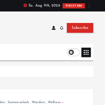
So.. Aug. 9th, 2026
9:23:37 AM
Subscribe
lden
,
Sommerurlaub
,
Wandern
,
Wellness