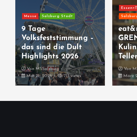
Essen+T
Messe
Salzburg Stadt
Salzbur
9 Tage
eat&
Volksfeststimmung –
GRE
das sind die Dult
Kulin
Highlights 2026
Telle
Von
MSSalzburg
Von
M
Mai 21, 2026
711 views
März 2