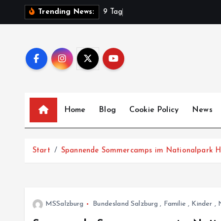
Z
9
T
a
g
e
Trending News:
u
m
I
n
h
a
l
Home
Blog
Cookie Policy
News
t
s
p
Start
Spannende Sommercamps im Nationalpark H
r
i
n
g
MSSalzburg
Bundesland Salzburg
,
Familie
,
Kinder
,
e
n