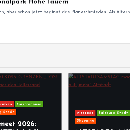
nalpark Hohe Tauern
h, aber schon jetzt beginnt das Pläneschmieden. Als Altern
rinken
Gastronomie
g Stadt
Altstadt
Salzburg Stadt
Shopping
meet 2026: