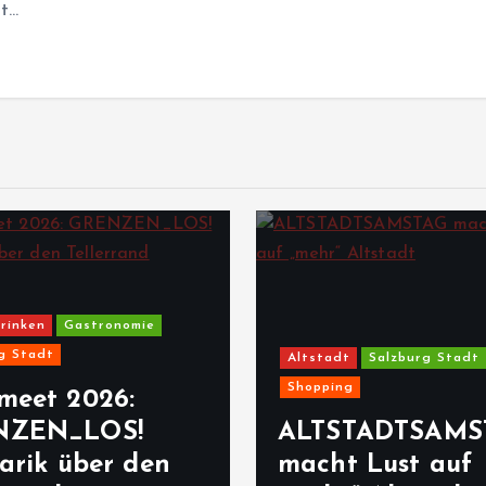
dt…
omie
Altstadt
Salzburg Stadt
Shopping
:
!
ALTSTADTSAMSTAG
 den
macht Lust auf