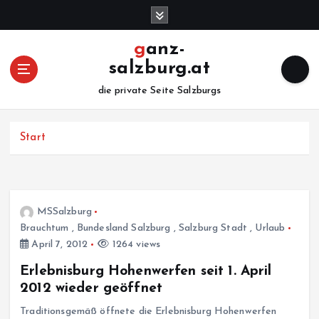
Z
u
m
ganz-
I
salzburg.at
n
h
die private Seite Salzburgs
a
l
Start
t
s
p
r
i
MSSalzburg
n
Brauchtum
,
Bundesland Salzburg
,
Salzburg Stadt
,
Urlaub
g
April 7, 2012
1264 views
e
n
Erlebnisburg Hohenwerfen seit 1. April
2012 wieder geöffnet
Traditionsgemäß öffnete die Erlebnisburg Hohenwerfen