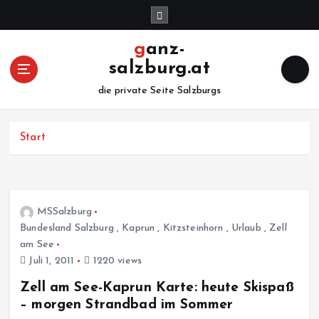
Z
u
m
ganz-
I
salzburg.at
n
h
die private Seite Salzburgs
a
l
Start
t
s
p
r
i
MSSalzburg
n
Bundesland Salzburg
,
Kaprun
,
Kitzsteinhorn
,
Urlaub
,
Zell
g
am See
e
Juli 1, 2011
1220 views
n
Zell am See-Kaprun Karte: heute Skispaß
– morgen Strandbad im Sommer