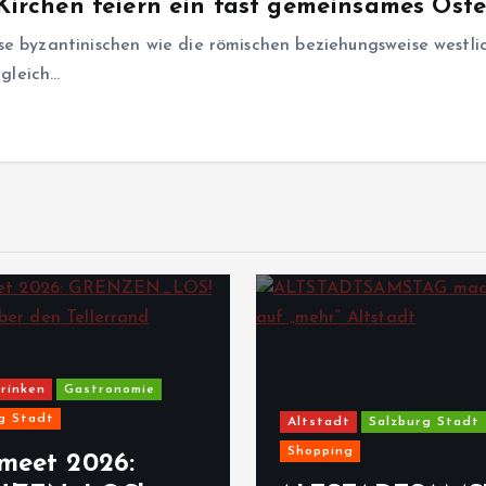
 Kirchen feiern ein fast gemeinsames Oste
se byzantinischen wie die römischen beziehungsweise westli
rgleich…
rinken
Gastronomie
g Stadt
Altstadt
Salzburg Stadt
Shopping
meet 2026: