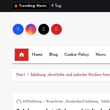
Z
9
T
a
g
e
Trending News:
u
m
I
n
h
a
l
Home
Blog
Cookie Policy
News
t
s
p
Start
Salzburg: christliche und jüdische Kirchen fe
r
i
n
g
MSSalzburg
Brauchtum
,
Bundesland Salzburg
,
Salzb
e
n