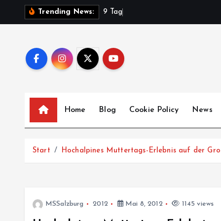
Z
9
T
a
g
e
V
Trending News:
u
m
I
n
h
a
l
Home
Blog
Cookie Policy
News
t
s
p
Start
Hochalpines Muttertags-Erlebnis auf der Gr
r
i
n
g
MSSalzburg
2012
Mai 8, 2012
1145 views
e
n