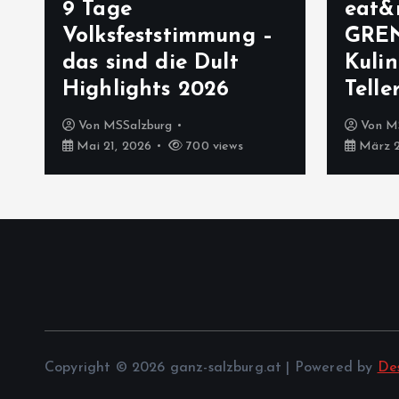
9 Tage
eat&
Volksfeststimmung –
GRE
das sind die Dult
Kulin
Highlights 2026
Telle
Von
MSSalzburg
Von
M
Mai 21, 2026
700 views
März 2
Copyright © 2026 ganz-salzburg.at | Powered by
De