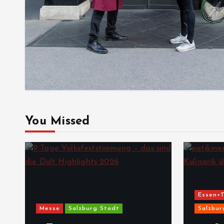
You Missed
Essen+T
Messe
Salzburg Stadt
Salzbur