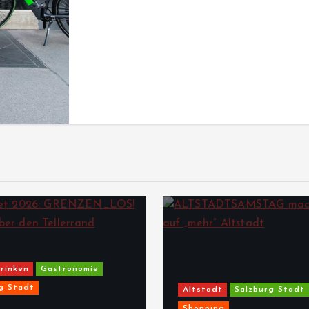
rinken
Gastronomie
g Stadt
Altstadt
Salzburg Stadt
Shopping