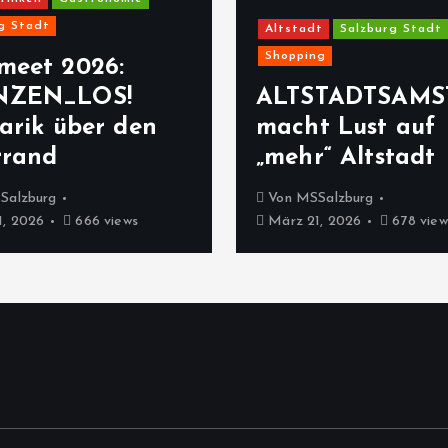
g Stadt
Altstadt
Salzburg Stadt
Shopping
meet 2026:
NZEN_LOS!
ALTSTADTSAMS
arik über den
macht Lust auf
rrand
„mehr“ Altstadt
Salzburg
Von
MSSalzburg
, 2026
666 views
März 21, 2026
678 view