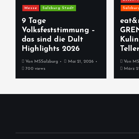
Messe
Salzburg Stadt
Salzbur
9 Tage
eat&
Volksfeststimmung –
GRE
das sind die Dult
Kulin
Highlights 2026
Telle
Von
MSSalzburg
Mai 21, 2026
Von
MS
700 views
März 21