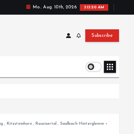
Mo.. Aug. 10th, 2026
3:13:20 AM
Subscribe
ig
,
Kitzsteinhorn
,
Raurisertal
,
Saalbach-Hinterglemm