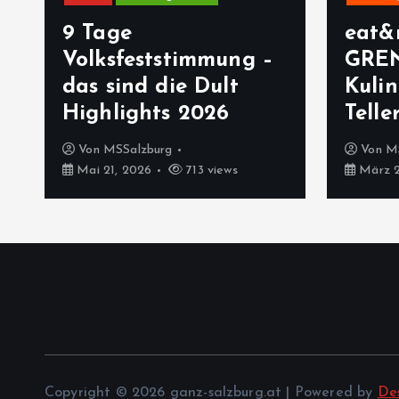
9 Tage
eat&
Volksfeststimmung –
GRE
das sind die Dult
Kulin
Highlights 2026
Telle
Von
MSSalzburg
Von
M
Mai 21, 2026
713 views
März 2
Copyright © 2026 ganz-salzburg.at | Powered by
De