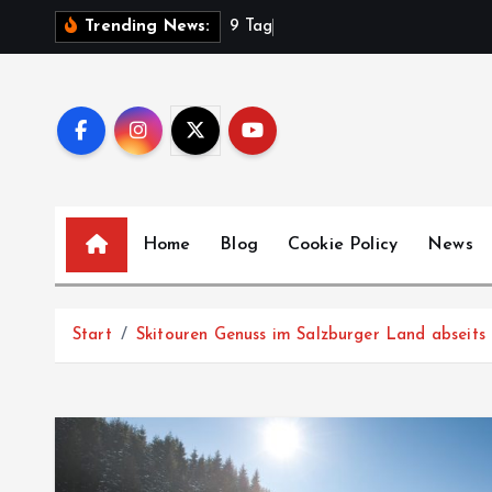
Z
9
T
a
g
e
Trending News:
u
m
I
n
h
a
l
Home
Blog
Cookie Policy
News
t
s
p
Start
Skitouren Genuss im Salzburger Land abseits 
r
i
n
g
e
n