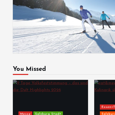
You Missed
Essen+T
Messe
Salzburg Stadt
Salzbur