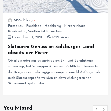
MSSalzburg
Faistenau
,
Fuschlsee
,
Hochkönig
,
Kitzsteinhorn
,
Raurisertal
,
Saalbach-Hinterglemm
Dezember 10, 2020
1822 views
Skitouren Genuss im Salzburger Land
abseits der Pisten
Ob allein oder mit ausgebildeten Ski- und Berg­führern
unterwegs, bei Schnupper­skitouren, nächtlichen Touren in
die Berge oder mehrtägigen Camps – sowohl Anfänger als
auch Skitourenprofis werden im abwechslungsreichen
Skitouren-Angebot des…
You Missed