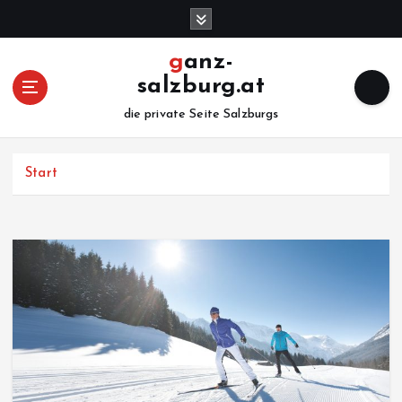
Z
u
m
ganz-
I
salzburg.at
n
h
die private Seite Salzburgs
a
l
Start
t
s
p
r
i
n
g
e
n