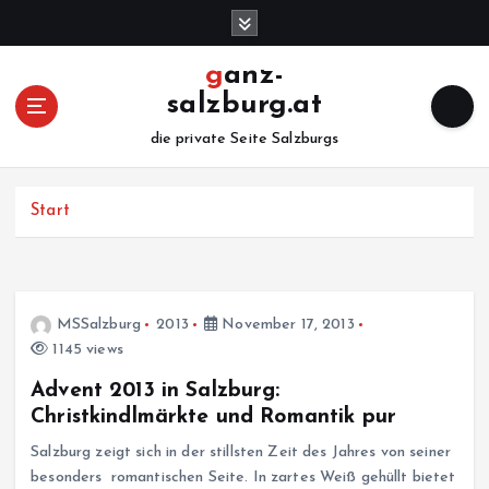
Z
u
m
ganz-
I
salzburg.at
n
h
die private Seite Salzburgs
a
l
Start
t
s
p
r
i
MSSalzburg
2013
November 17, 2013
n
1145 views
g
e
Advent 2013 in Salzburg:
n
Christkindlmärkte und Romantik pur
Salzburg zeigt sich in der stillsten Zeit des Jahres von seiner
besonders romantischen Seite. In zartes Weiß gehüllt bietet