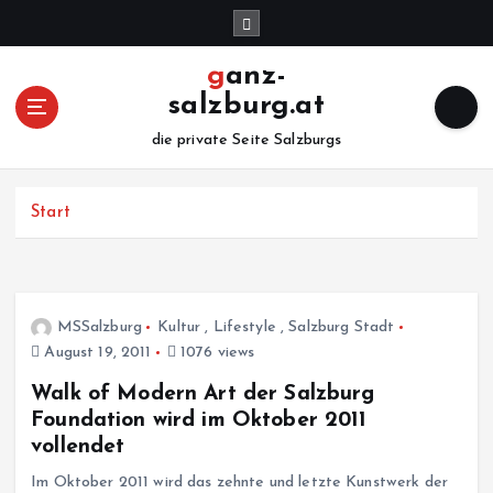
Z
u
m
ganz-
I
salzburg.at
n
h
die private Seite Salzburgs
a
l
Start
t
s
p
r
i
MSSalzburg
Kultur
,
Lifestyle
,
Salzburg Stadt
n
August 19, 2011
1076 views
g
Walk of Modern Art der Salzburg
e
n
Foundation wird im Oktober 2011
vollendet
Im Oktober 2011 wird das zehnte und letzte Kunstwerk der