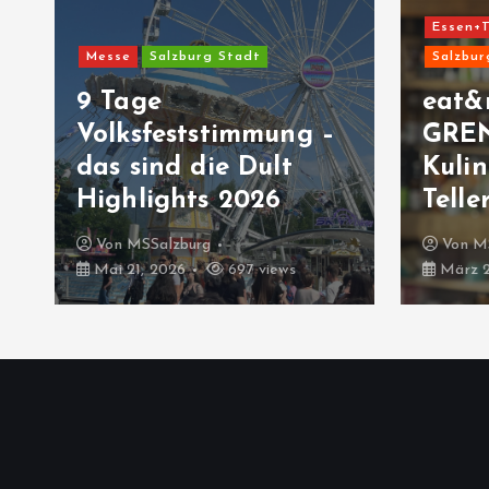
Essen+T
Messe
Salzburg Stadt
Salzbur
9 Tage
eat&
Volksfeststimmung –
GRE
das sind die Dult
Kulin
Highlights 2026
Telle
Von
MSSalzburg
Von
M
Mai 21, 2026
697 views
März 2