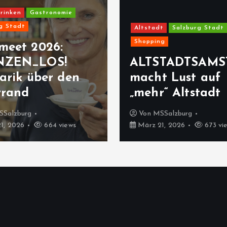
rinken
Gastronomie
g Stadt
Altstadt
Salzburg Stadt
Shopping
meet 2026:
NZEN_LOS!
ALTSTADTSAMS
arik über den
macht Lust auf
rrand
„mehr“ Altstadt
SSalzburg
Von
MSSalzburg
1, 2026
664 views
März 21, 2026
673 vi