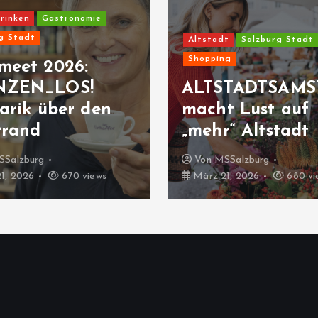
rinken
Gastronomie
g Stadt
Altstadt
Salzburg Stadt
Shopping
meet 2026:
NZEN_LOS!
ALTSTADTSAMS
arik über den
macht Lust auf
rrand
„mehr“ Altstadt
SSalzburg
Von
MSSalzburg
1, 2026
670 views
März 21, 2026
680 vi