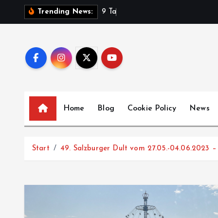
Z
9
T
a
g
e
Trending News:
u
m
I
n
h
a
l
Home
Blog
Cookie Policy
News
t
s
p
Start
49. Salzburger Dult vom 27.05.-04.06.2023 –
r
i
n
g
e
n