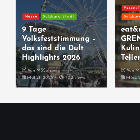
Essen+T
Messe
Salzburg Stadt
Salzbur
9 Tage
eat&
Volksfeststimmung –
GRE
das sind die Dult
Kulin
Highlights 2026
Telle
Von
MSSalzburg
Von
M
Mai 21, 2026
702 views
März 2