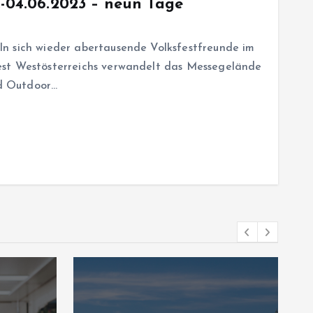
.-04.06.2023 – neun Tage
n sich wieder abertausende Volksfestfreunde im
est Westösterreichs verwandelt das Messegelände
nd Outdoor…