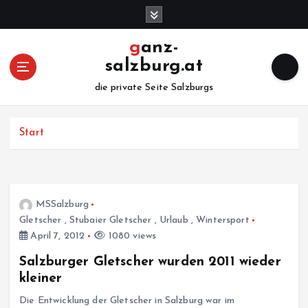
Z
u
m
ganz-
I
salzburg.at
n
h
die private Seite Salzburgs
a
l
Start
t
s
p
r
i
MSSalzburg
n
Gletscher
,
Stubaier Gletscher
,
Urlaub
,
Wintersport
g
April 7, 2012
1080 views
e
n
Salzburger Gletscher wurden 2011 wieder
kleiner
Die Entwicklung der Gletscher in Salzburg war im