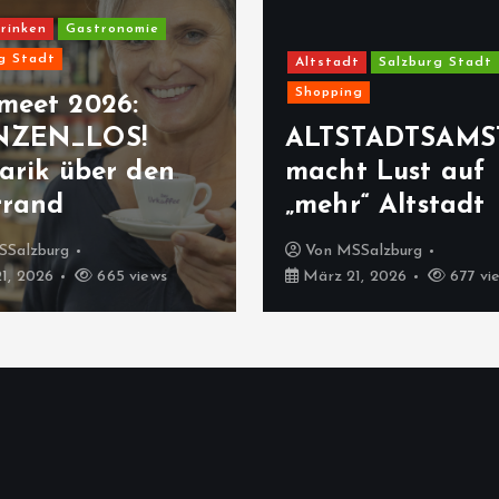
rinken
Gastronomie
g Stadt
Altstadt
Salzburg Stadt
Shopping
meet 2026:
NZEN_LOS!
ALTSTADTSAMS
arik über den
macht Lust auf
rrand
„mehr“ Altstadt
SSalzburg
Von
MSSalzburg
1, 2026
665 views
März 21, 2026
677 vi