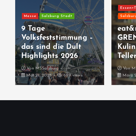
Essen+T
Messe
Salzburg Stadt
Salzbur
9 Tage
eat&
Volksfeststimmung –
GRE
das sind die Dult
Kulin
Highlights 2026
Telle
Von
MSSalzburg
Von
M
Mai 21, 2026
699 views
März 2