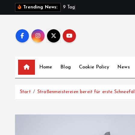
Z
9
T
a
g
e
V
Trending News:
u
m
I
n
h
a
l
Home
Blog
Cookie Policy
News
t
s
p
Start
Straßenmeistereien bereit für erste Schneefäl
r
i
n
g
e
n