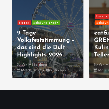
Essen+T
Messe
Salzburg Stadt
Salzbur
9 Tage
eat&
Volksfeststimmung –
GRE
das sind die Dult
Kulin
Highlights 2026
Telle
Von
MSSalzburg
Von
M
Mai 21, 2026
708 views
März 2