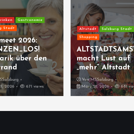
rinken
Gastronomie
g Stadt
Altstadt
Salzburg Stadt
Shopping
meet 2026:
NZEN_LOS!
ALTSTADTSAMS
arik über den
macht Lust auf
rrand
„mehr“ Altstadt
SSalzburg
Von
MSSalzburg
1, 2026
671 views
März 21, 2026
681 vi