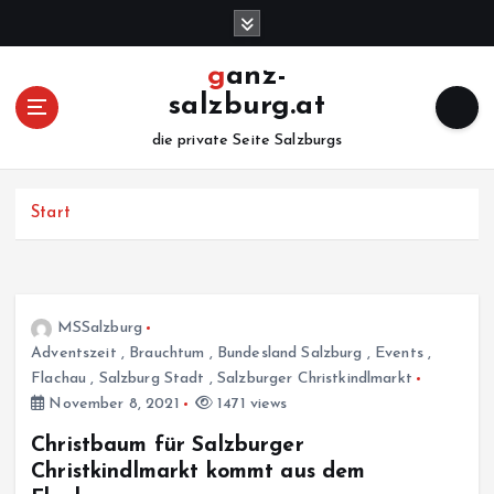
Z
u
m
ganz-
I
salzburg.at
n
h
die private Seite Salzburgs
a
l
Start
t
s
p
r
i
MSSalzburg
n
Adventszeit
,
Brauchtum
,
Bundesland Salzburg
,
Events
,
g
Flachau
,
Salzburg Stadt
,
Salzburger Christkindlmarkt
e
November 8, 2021
1471 views
n
Christbaum für Salzburger
Christkindlmarkt kommt aus dem