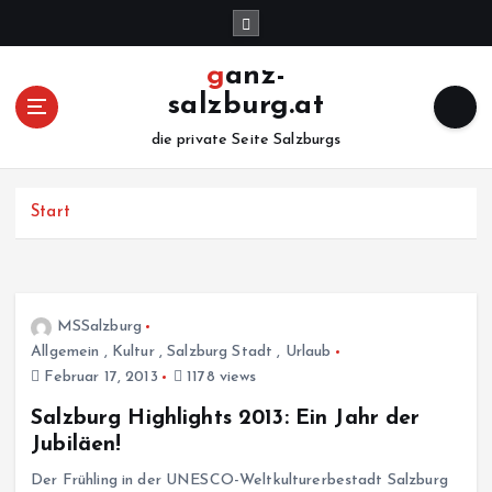
Z
u
m
ganz-
I
salzburg.at
n
h
die private Seite Salzburgs
a
l
Start
t
s
p
r
i
MSSalzburg
n
Allgemein
,
Kultur
,
Salzburg Stadt
,
Urlaub
g
Februar 17, 2013
1178 views
e
n
Salzburg Highlights 2013: Ein Jahr der
Jubiläen!
Der Frühling in der UNESCO-Weltkulturerbestadt Salzburg