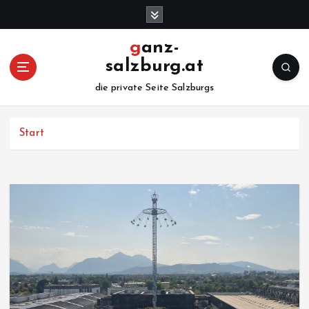
Z
u
m
ganz-
I
salzburg.at
n
h
die private Seite Salzburgs
a
l
Start
t
s
p
r
i
n
g
e
n