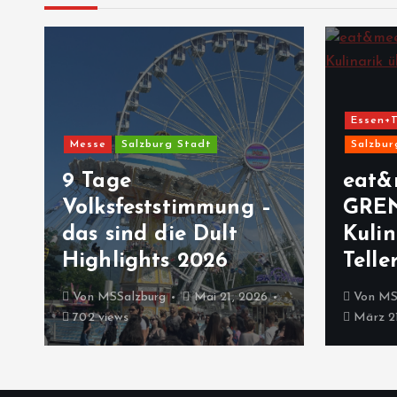
Essen+T
Messe
Salzburg Stadt
Salzbur
9 Tage
eat&
Volksfeststimmung –
GRE
das sind die Dult
Kulin
Highlights 2026
Telle
Von
MSSalzburg
Mai 21, 2026
Von
MS
702 views
März 21