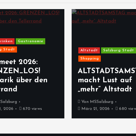
rinken
Gastronomie
g Stadt
Altstadt
Salzburg Stadt
Shopping
meet 2026:
NZEN_LOS!
ALTSTADTSAMS
arik über den
macht Lust auf
rrand
„mehr“ Altstadt
Salzburg
Von
MSSalzburg
, 2026
670 views
März 21, 2026
680 vie