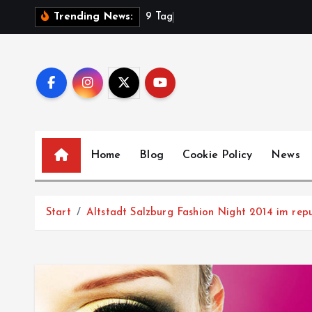
Z
9
T
a
g
e
V
Trending News:
u
m
I
n
h
a
l
Home
Blog
Cookie Policy
News
t
s
p
Start
Altstadt Salzburg Fashion Night 2014 im repu
r
i
n
g
e
n