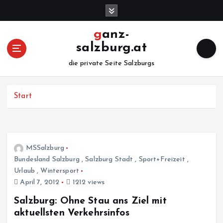
Z
u
m
ganz-
I
salzburg.at
n
h
die private Seite Salzburgs
a
l
Start
t
s
p
r
i
MSSalzburg
n
Bundesland Salzburg
,
Salzburg Stadt
,
Sport+Freizeit
,
g
Urlaub
,
Wintersport
e
April 7, 2012
1212 views
n
Salzburg: Ohne Stau ans Ziel mit
aktuellsten Verkehrsinfos