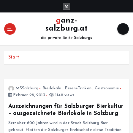
Z
u
m
ganz-
I
salzburg.at
n
h
die private Seite Salzburgs
a
l
Start
t
s
p
r
i
MSSalzburg
Bierlokale
,
Essen+Trinken
,
Gastronomie
n
Februar 28, 2013
1148 views
g
e
Auszeichnungen für Salzburger Bierkultur
n
– ausgezeichnete Bierlokale in Salzburg
Seit über 600 Jahren wird in der Stadt Salzburg Bier
gebraut. Hatten die Salzburger Erzbischöfe diese Tradition