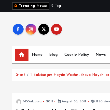
Z
9
T
a
g
e
V
Trending News:
u
m
I
n
h
a
l
Home
Blog
Cookie Policy
News
t
s
p
Start
1. Salzburger Haydn-Woche „Bravo Haydn! brav
r
i
n
g
MSSalzburg
2011
August 30, 2011
1120 vie
e
n