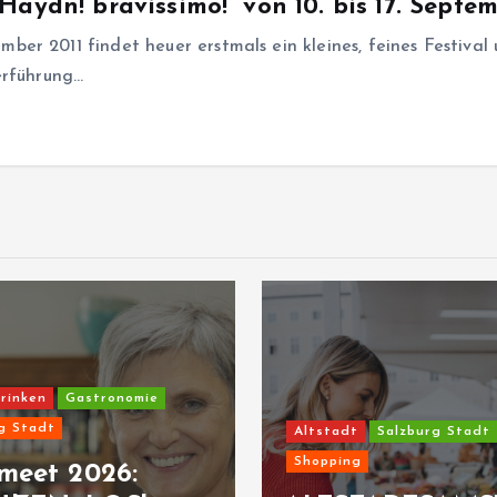
aydn! bravissimo!“ von 10. bis 17. Septem
r 2011 findet heuer erstmals ein kleines, feines Festival u
erführung…
rinken
Gastronomie
g Stadt
Altstadt
Salzburg Stadt
Shopping
meet 2026: