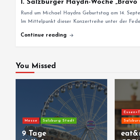
1. Salzburger Haydn-Woche „Bravo H
Rund um Michael Haydns Geburtstag am 14. Septembe
Im Mittelpunkt dieser Konzertreihe unter der Fed
Continue reading
You Missed
Essen+T
Messe
Salzburg Stadt
Salzbur
9 Tage
eat&