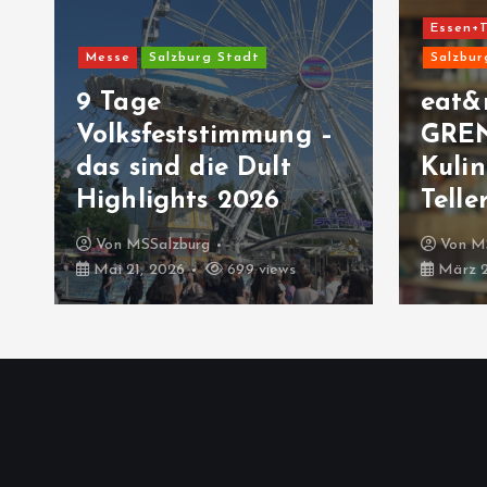
Essen+T
Messe
Salzburg Stadt
Salzbur
9 Tage
eat&
Volksfeststimmung –
GRE
das sind die Dult
Kulin
Highlights 2026
Telle
Von
MSSalzburg
Von
M
Mai 21, 2026
699 views
März 2