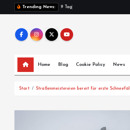
Z
9
T
a
g
e
V
Trending News:
u
m
I
n
h
a
l
Home
Blog
Cookie Policy
News
t
s
p
Start
Straßenmeistereien bereit für erste Schneefäl
r
i
n
g
e
n