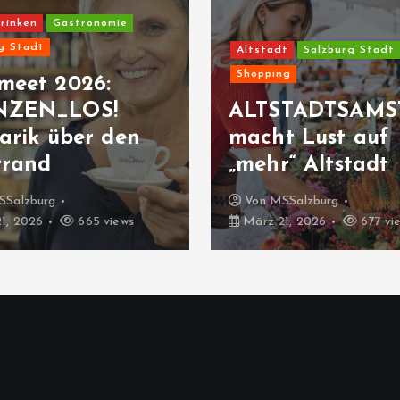
rinken
Gastronomie
g Stadt
Altstadt
Salzburg Stadt
Shopping
meet 2026:
NZEN_LOS!
ALTSTADTSAMS
arik über den
macht Lust auf
rrand
„mehr“ Altstadt
SSalzburg
Von
MSSalzburg
1, 2026
665 views
März 21, 2026
677 vi