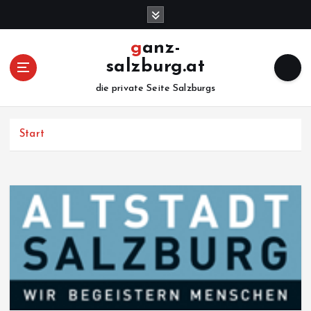
Z
u
m
ganz-
I
salzburg.at
n
h
die private Seite Salzburgs
a
l
Start
t
s
p
r
i
n
g
e
n