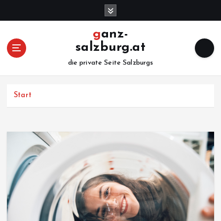
Z
u
m
ganz-
I
salzburg.at
n
h
die private Seite Salzburgs
a
l
Start
t
s
p
r
i
n
g
e
n