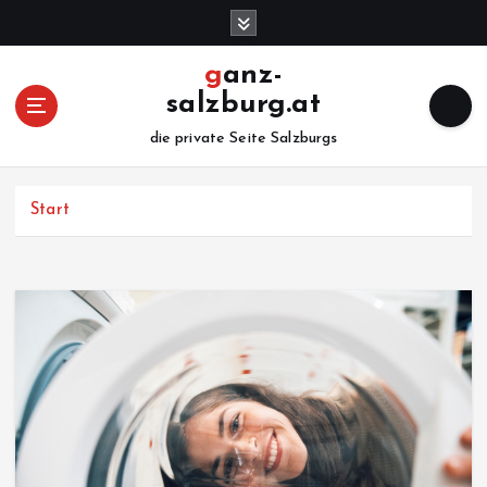
Z
u
m
ganz-
I
salzburg.at
n
h
die private Seite Salzburgs
a
l
Start
t
s
p
r
i
n
g
e
n