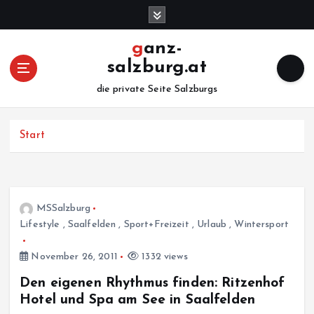
Z
u
m
ganz-
I
salzburg.at
n
h
die private Seite Salzburgs
a
l
Start
t
s
p
r
i
MSSalzburg
n
Lifestyle
,
Saalfelden
,
Sport+Freizeit
,
Urlaub
,
Wintersport
g
e
November 26, 2011
1332 views
n
Den eigenen Rhythmus finden: Ritzenhof
Hotel und Spa am See in Saalfelden