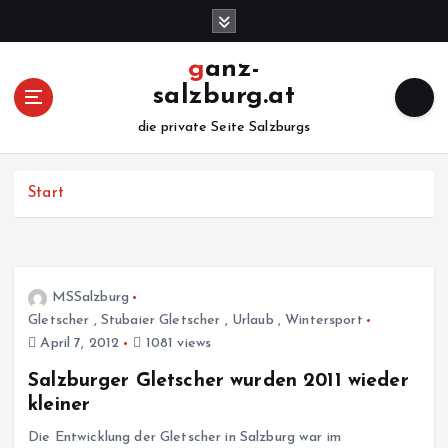
Z
u
m
ganz-
I
salzburg.at
n
h
die private Seite Salzburgs
a
l
Start
t
s
p
r
i
MSSalzburg
n
Gletscher
,
Stubaier Gletscher
,
Urlaub
,
Wintersport
g
April 7, 2012
1081 views
e
n
Salzburger Gletscher wurden 2011 wieder
kleiner
Die Entwicklung der Gletscher in Salzburg war im