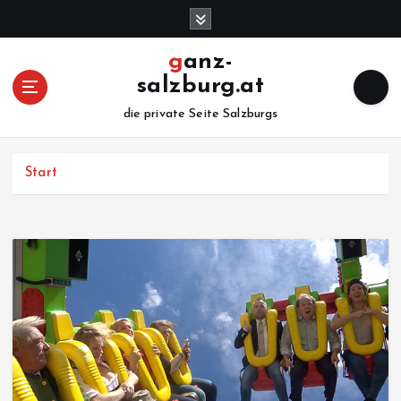
Z
u
m
ganz-
I
salzburg.at
n
h
die private Seite Salzburgs
a
l
Start
t
s
p
r
i
n
g
e
n