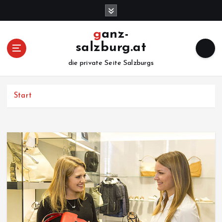
Z
u
m
ganz-
I
salzburg.at
n
h
die private Seite Salzburgs
a
l
Start
t
s
p
r
i
n
g
e
n