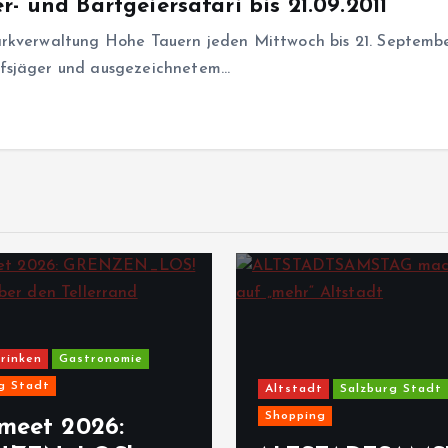
- und Bartgeiersafari bis 21.09.2011
rkverwaltung Hohe Tauern jeden Mittwoch bis 21. September 
ufsjäger und ausgezeichnetem…
rinken
Gastronomie
g Stadt
Altstadt
Salzburg Stadt
Shopping
meet 2026: