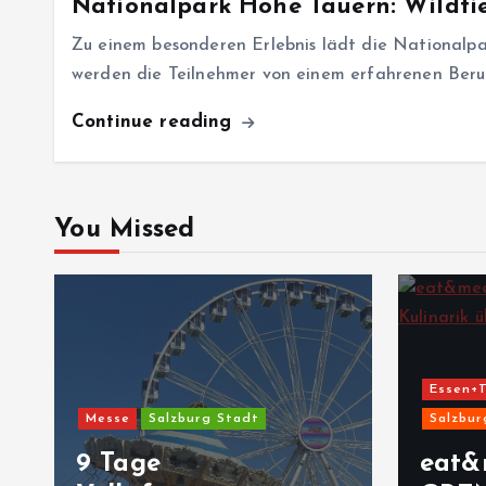
Nationalpark Hohe Tauern: Wildtier
Zu einem besonderen Erlebnis lädt die Nationalpa
werden die Teilnehmer von einem erfahrenen Ber
Continue reading
You Missed
Essen+T
Messe
Salzburg Stadt
Salzbur
9 Tage
eat&