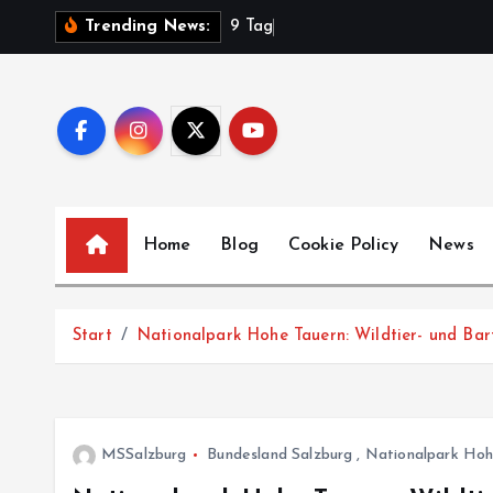
Z
9
T
a
g
e
Trending News:
u
m
I
n
h
a
l
Home
Blog
Cookie Policy
News
t
s
p
Start
Nationalpark Hohe Tauern: Wildtier- und Bart
r
i
n
g
MSSalzburg
Bundesland Salzburg
,
Nationalpark Hoh
e
n