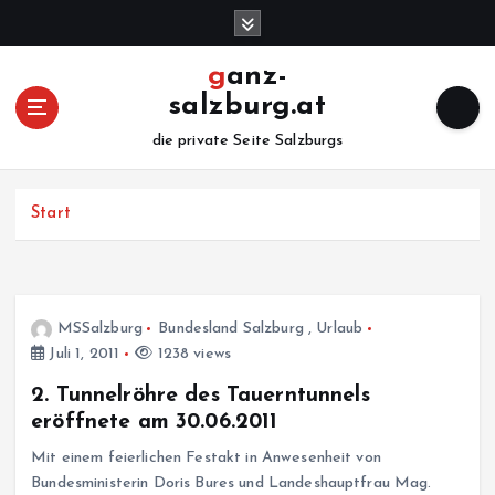
Z
u
m
ganz-
I
salzburg.at
n
h
die private Seite Salzburgs
a
l
Start
t
s
p
r
i
MSSalzburg
Bundesland Salzburg
,
Urlaub
n
Juli 1, 2011
1238 views
g
e
2. Tunnelröhre des Tauerntunnels
n
eröffnete am 30.06.2011
Mit einem feierlichen Festakt in Anwesenheit von
Bundesministerin Doris Bures und Landeshauptfrau Mag.