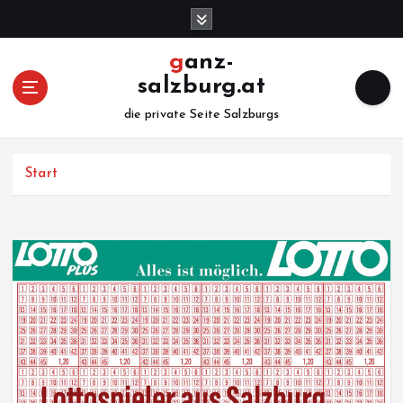
Z
u
m
ganz-
I
salzburg.at
n
h
die private Seite Salzburgs
a
l
Start
t
s
p
r
i
n
g
e
n