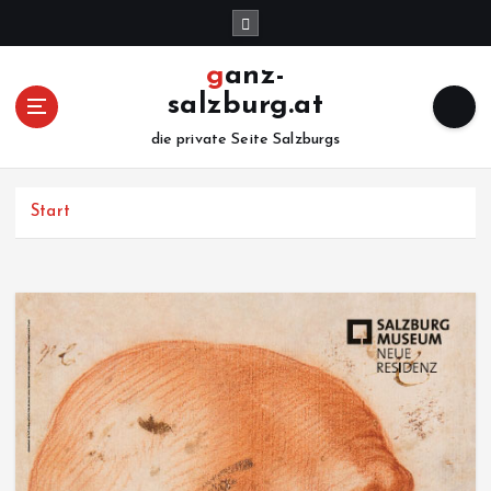
Z
u
m
ganz-
I
salzburg.at
n
h
die private Seite Salzburgs
a
l
Start
t
s
p
r
i
n
g
e
n