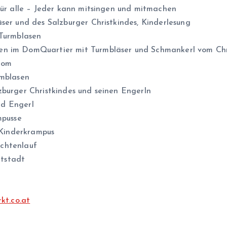
 für alle – Jeder kann mitsingen und mitmachen
ser und des Salzburger Christkindes, Kinderlesung
 Turmblasen
en im DomQuartier mit Turmbläser und Schmankerl vom Chr
Dom
rmblasen
zburger Christkindes und seinen Engerln
und Engerl
mpusse
d Kinderkrampus
erchtenlauf
ltstadt
kt.co.at