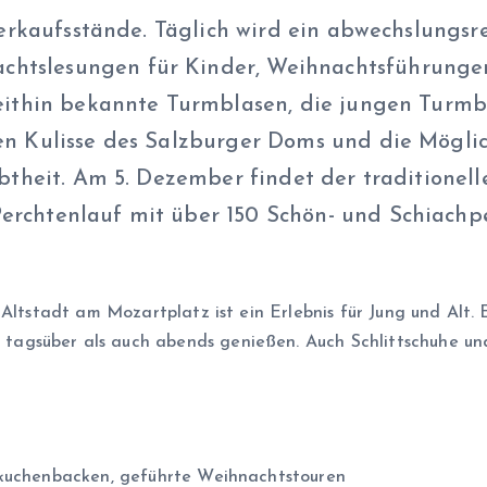
Verkaufsstände. Täglich wird ein abwechslungsr
tslesungen für Kinder, Weihnachtsführungen
weithin bekannte Turmblasen, die jungen Turmbl
n Kulisse des Salzburger Doms und die Möglich
ebtheit. Am 5. Dezember findet der traditionel
rchtenlauf mit über 150 Schön- und Schiachpe
 Altstadt am Mozartplatz ist ein Erlebnis für Jung und Alt.
agsüber als auch abends genießen. Auch Schlittschuhe u
bkuchenbacken, geführte Weihnachtstouren