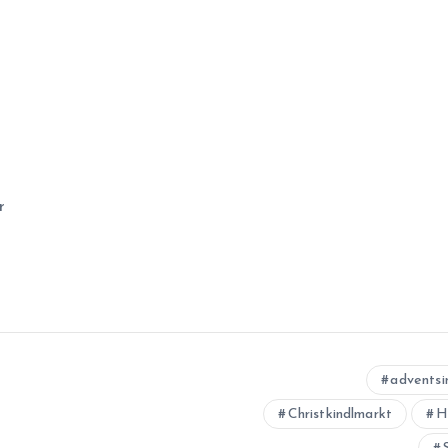
r
adventsi
Christkindlmarkt
H