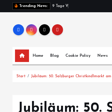
Z
9
T
a
g
e
V
o
l
k
s
f
e
s
Trending News:
u
m
I
n
h
a
l
Home
Blog
Cookie Policy
News
t
s
p
Start
Jubiläum: 50. Salzburger Christkindlmarkt a
r
i
n
g
Jubiläum: 50.
e
n