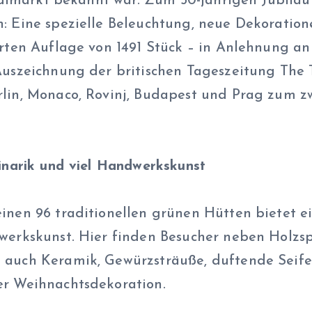
Tandlmarkt bekannt war. Zum 50-jährigen Jubilä
n: Eine spezielle Beleuchtung, neue Dekorati
erten Auflage von 1491 Stück – in Anlehnung an
Auszeichnung der britischen Tageszeitung The 
rlin, Monaco, Rovinj, Budapest und Prag zum 
linarik und viel Handwerkskunst
inen 96 traditionellen grünen Hütten bietet e
werkskunst. Hier finden Besucher neben Holzsp
 auch Keramik, Gewürzsträuße, duftende Seife
er Weihnachtsdekoration.