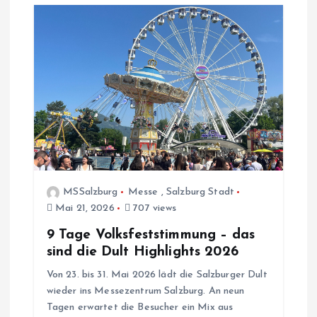
g
s
n
a
v
i
MSSalzburg
Messe
,
Salzburg Stadt
g
Mai 21, 2026
707 views
9 Tage Volksfeststimmung – das
a
sind die Dult Highlights 2026
t
Von 23. bis 31. Mai 2026 lädt die Salzburger Dult
wieder ins Messezentrum Salzburg. An neun
i
Tagen erwartet die Besucher ein Mix aus