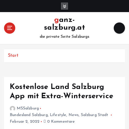
Z
u
m
ganz-
I
salzburg.at
n
h
die private Seite Salzburgs
a
l
Start
t
s
p
r
i
Kostenlose Land Salzburg
n
App mit Extra-Winterservice
g
e
MSSalzburg
n
Bundesland Salzburg
,
Lifestyle
,
News
,
Salzburg Stadt
Februar 2, 2022
0 Kommentare