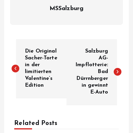
MSSalzburg
B
Die Original
Salzburg
e
Sacher-Torte
AG-
in der
Impflotterie:
limitierten
Bad
i
Valentine’s
Dürrnberger
Edition
in gewinnt
t
E-Auto
r
a
Related Posts