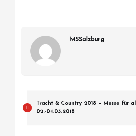
MSSalzburg
B
Tracht & Country 2018 – Messe für al
e
02.-04.03.2018
i