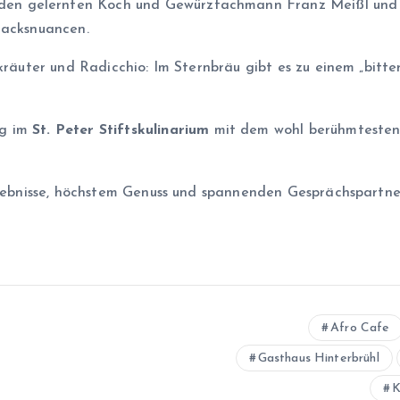
 den gelernten Koch und Gewürzfachmann Franz Meißl und
macksnuancen.
dkräuter und Radicchio: Im Sternbräu gibt es zu einem „bit
ng im
St. Peter Stiftskulinarium
mit dem wohl berühmtesten 
Erlebnisse, höchstem Genuss und spannenden Gesprächspartne
Afro Cafe
Gasthaus Hinterbrühl
K