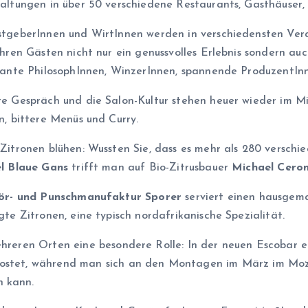
altungen in über 50 verschiedene Restaurants, Gasthäuser,
tgeberInnen und WirtInnen werden in verschiedensten Ver
ihren Gästen nicht nur ein genussvolles Erlebnis sondern au
sante PhilosophInnen, WinzerInnen, spannende ProduzentInn
e Gespräch und die Salon-Kultur stehen heuer wieder im Mit
n, bittere Menüs und Curry.
Zitronen blühen: Wussten Sie, dass es mehr als 280 verschi
l Blaue Gans
trifft man auf Bio-Zitrusbauer
Michael Cero
kör- und Punschmanufaktur Sporer
serviert einen hausgema
gte Zitronen, eine typisch nordafrikanische Spezialität.
mehreren Orten eine besondere Rolle: In der neuen Escobar 
rkostet, während man sich an den Montagen im März im Mo
n kann.