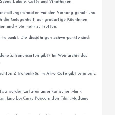
 Szene-Lokale, Cafés und Vinotheken.
anstaltungsformaten vor den Vorhang geholt und
ch die Gelegenheit, auf großartige KöchInnen,
en und viele mehr zu treffen.
telpunkt. Die diesjährigen Schwerpunkte sind:
edene Zitronensorten gibt? Im Weinarchiv des
n
.
chten Zitronenlikör. Im
Afro Cafe
gibt es in Salz
etwa werden zu lateinamerikanischer Musik
zartkino bei Curry-Popcorn den Film „Madame