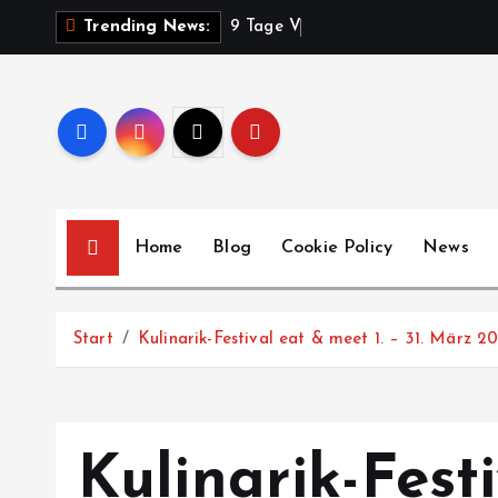
Z
9
T
a
g
e
V
o
l
k
s
f
e
s
t
Trending News:
u
m
I
n
h
a
l
Home
Blog
Cookie Policy
News
t
s
p
Start
Kulinarik-Festival eat & meet 1. – 31. März 2
r
i
n
g
Kulinarik-Fest
e
n