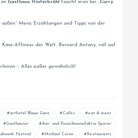
 im
Gasthaus Hinterbrühl
taucht man bei „
Curry
ter-süßen“-Menü Erzählungen und Tipps von der
Käse-Affineur der Welt, Bernard Antony, voll auf
rInnen – Alles außer gewöhnlich!
arthotel Blaue Gans
Cafés
eat & meet
Gasthäuser
ikör- und Punschmanufaktur Sporer
ulinarik-Festival
Michael Ceron
Restaurants