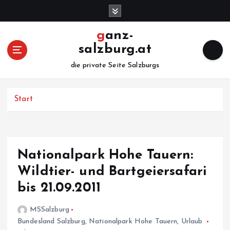
Z
u
m
ganz-
I
salzburg.at
n
h
die private Seite Salzburgs
a
l
Start
t
s
p
r
i
Nationalpark Hohe Tauern:
n
Wildtier- und Bartgeiersafari
g
e
bis 21.09.2011
n
MSSalzburg
Bundesland Salzburg
,
Nationalpark Hohe Tauern
,
Urlaub