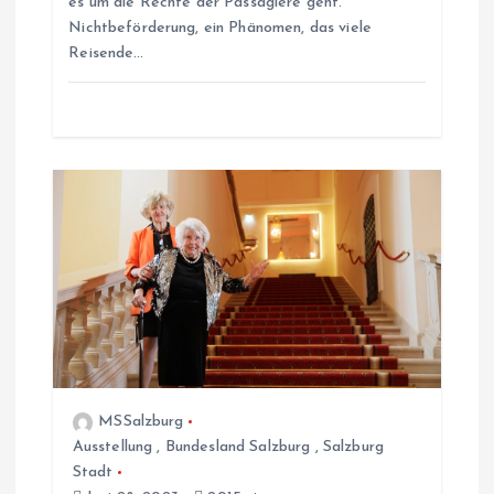
i
es um die Rechte der Passagiere geht.
Nichtbeförderung, ein Phänomen, das viele
g
Reisende…
a
t
i
o
n
MSSalzburg
Ausstellung
,
Bundesland Salzburg
,
Salzburg
Stadt