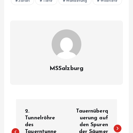
Safari
Tiere
Wanderung
Wildtiere
MSSalzburg
B
2.
Tauernüberq
e
Tunnelröhre
uerung auf
des
den Spuren
Tauerntunne
der Säumer