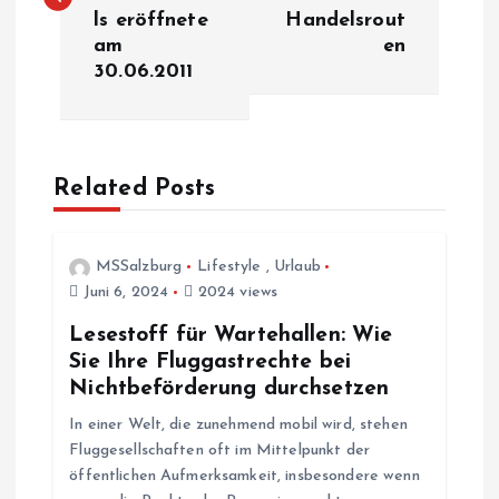
i
ls eröffnete
Handelsrout
am
en
t
30.06.2011
r
a
Related Posts
g
s
MSSalzburg
Lifestyle
,
Urlaub
Juni 6, 2024
2024 views
n
Lesestoff für Wartehallen: Wie
Sie Ihre Fluggastrechte bei
a
Nichtbeförderung durchsetzen
In einer Welt, die zunehmend mobil wird, stehen
v
Fluggesellschaften oft im Mittelpunkt der
öffentlichen Aufmerksamkeit, insbesondere wenn