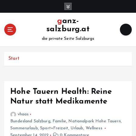
Z
u
m
ganz-
I
salzburg.at
n
h
die private Seite Salzburgs
a
l
Start
t
s
p
r
i
Hohe Tauern Health: Reine
n
Natur statt Medikamente
g
e
vhaas
n
Bundesland Salzburg
,
Familie
,
Nationalpark Hohe Tauern
,
Sommerurlaub
,
Sport+Freizeit
,
Urlaub
,
Wellness
September 14, 2012
0 Kommentare