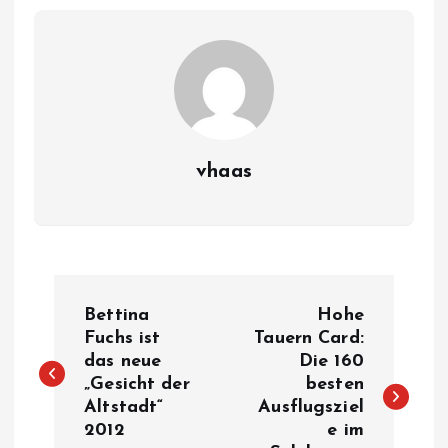
vhaas
B
Bettina
Hohe
e
Fuchs ist
Tauern Card:
das neue
Die 160
„Gesicht der
besten
i
Altstadt“
Ausflugsziel
2012
e im
t