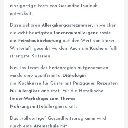
einzigartige Form von Gesundheitsurlaub
entwickelt.
Dazu gehören
Allergikergästezimmer
, in welchen
die acht häufigsten
In
nenraumallergene
sowie
die
Feinstaubbelastung
auf den Wert von klarer
Winterluft gesenkt wurden. Auch die
Küche
erfüllt
strengste Kriterien.
Neu ins Team der Ferienregion aufgenommen
wurde eine qualifizierte
Diätologin
,
die
Kochkurse
für Gäste
mit
Pinzgauer
Rezepten
für Allergiker
anbietet. Für die Hotelköche
finden
Workshops zum Thema
Nahrungsmittelallergien
statt.
Das „vollwertige“ Gesundheitsprogramm wird
durch eine
Atemschule
mit