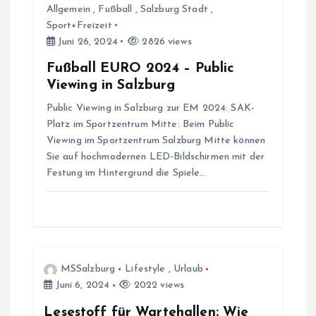
Allgemein
,
Fußball
,
Salzburg Stadt
,
a
Sport+Freizeit
Juni 26, 2024
2826 views
t
Fußball EURO 2024 – Public
Viewing in Salzburg
i
Public Viewing in Salzburg zur EM 2024: SAK-
o
Platz im Sportzentrum Mitte: Beim Public
Viewing im Sportzentrum Salzburg Mitte können
Sie auf hochmodernen LED-Bildschirmen mit der
n
Festung im Hintergrund die Spiele…
MSSalzburg
Lifestyle
,
Urlaub
Juni 6, 2024
2022 views
Lesestoff für Wartehallen: Wie